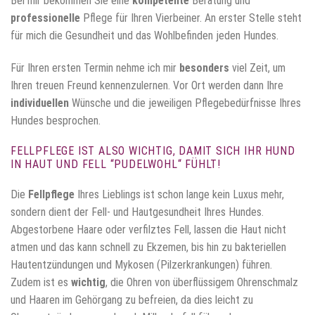
Bei mir bekommen Sie eine
kompetente
Beratung und
professionelle
Pflege für Ihren Vierbeiner. An erster Stelle steht
für mich die Gesundheit und das Wohlbefinden jeden Hundes.
Für Ihren ersten Termin nehme ich mir
besonders
viel Zeit, um
Ihren treuen Freund kennenzulernen. Vor Ort werden dann Ihre
individuellen
Wünsche und die jeweiligen Pflegebedürfnisse Ihres
Hundes besprochen.
FELLPFLEGE IST ALSO WICHTIG, DAMIT SICH IHR HUND
IN HAUT UND FELL “PUDELWOHL“ FÜHLT!
Die
Fellpflege
Ihres Lieblings ist schon lange kein Luxus mehr,
sondern dient der Fell- und Hautgesundheit Ihres Hundes.
Abgestorbene Haare oder verfilztes Fell, lassen die Haut nicht
atmen und das kann schnell zu Ekzemen, bis hin zu bakteriellen
Hautentzündungen und Mykosen (Pilzerkrankungen) führen.
Zudem ist es
wichtig
, die Ohren von überflüssigem Ohrenschmalz
und Haaren im Gehörgang zu befreien, da dies leicht zu